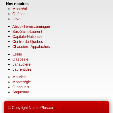
Nos notaires
Montréal
Québec
Laval
Abitibi-Témiscamingue
Bas-Saint-Laurent
Capitale-Nationale
Centre-du-Québec
Chaudière-Appalaches
Estrie
Gaspésie
Lanaudière
Laurentides
Mauricie
Montérégie
Outaouais
Saguenay
© Copyright NotairePlus.ca