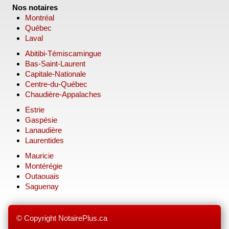
Nos notaires
Montréal
Québec
Laval
Abitibi-Témiscamingue
Bas-Saint-Laurent
Capitale-Nationale
Centre-du-Québec
Chaudière-Appalaches
Estrie
Gaspésie
Lanaudière
Laurentides
Mauricie
Montérégie
Outaouais
Saguenay
© Copyright NotairePlus.ca