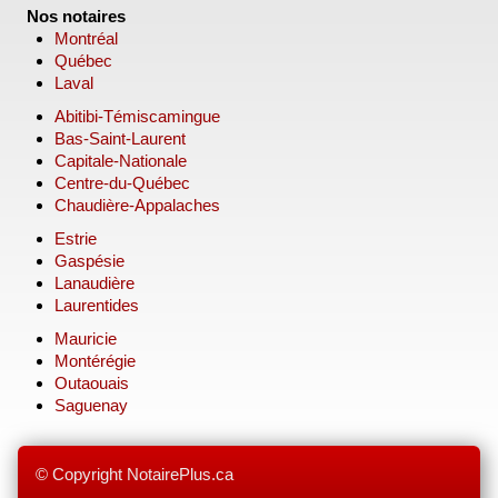
Nos notaires
Montréal
Québec
Laval
Abitibi-Témiscamingue
Bas-Saint-Laurent
Capitale-Nationale
Centre-du-Québec
Chaudière-Appalaches
Estrie
Gaspésie
Lanaudière
Laurentides
Mauricie
Montérégie
Outaouais
Saguenay
© Copyright NotairePlus.ca