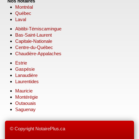
Nos notaires
Montréal
Québec
Laval
Abitibi-Témiscamingue
Bas-Saint-Laurent
Capitale-Nationale
Centre-du-Québec
Chaudière-Appalaches
Estrie
Gaspésie
Lanaudière
Laurentides
Mauricie
Montérégie
Outaouais
Saguenay
© Copyright NotairePlus.ca